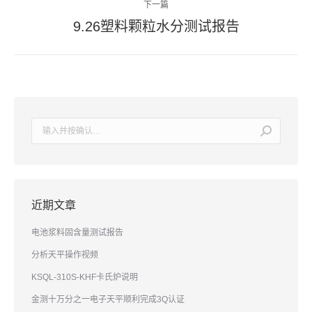
下一篇
章
9.26塑料颗粒水分测试报告
下
导
一
篇
航
文
章：
搜
索：
近期文章
电池浆料固含量测试报告
分析天平操作视频
KSQL-310S-KHF卡氏炉说明
金测十万分之一电子天平顺利完成3Q认证