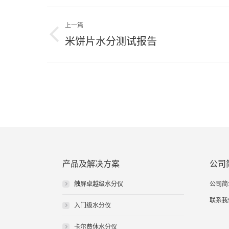
文
上一篇
章
上
米饼片水分测试报告
导
一
篇
航
文
章：
产品及解决方案
公司
触屏卓越级水分仪
公司简
联系我
入门级水分仪
卡尔费休水分仪