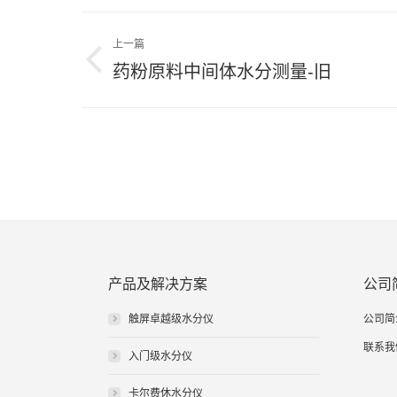
文
上一篇
章
上
药粉原料中间体水分测量-旧
导
一
篇
航
文
章：
产品及解决方案
公司
触屏卓越级水分仪
公司简
联系我
入门级水分仪
卡尔费休水分仪