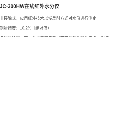
JC-300HW在线红外水分仪
非接触式，应用红外技术以慢反射方式对水份进行测定
测量精度：±0.2%（绝对值）
多通道设置，同一台仪器满足测量不同类型物料的需求，QL系
列水分仪共有10个通道，编号从1-10，每个通道编号代表一组
上述的通道参数，改变通道编号，即选择了不同的通道参数，
以适应同一台仪器测量不同类型的物料的需求。