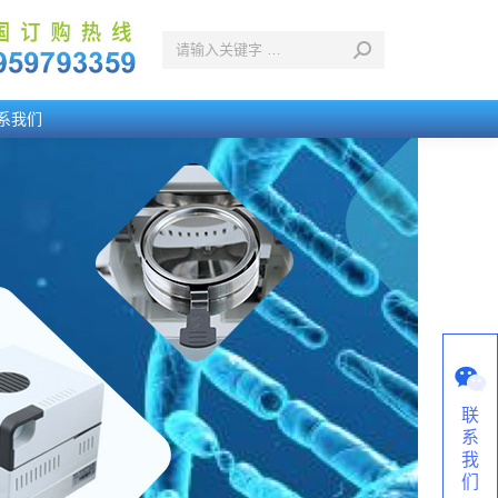
系我们
联
系
我
们