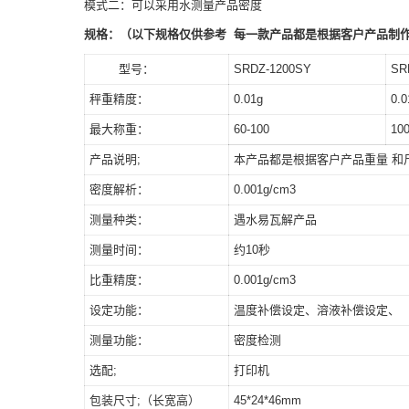
模式二：可以采用水测量产品密度
规格：（以下规格仅供参考 每一款产品都是根据客户产品制
型号：
SRDZ-1200SY
SR
秤重精度：
0.01g
0.0
最大称重：
60-100
100
产品说明;
本产品都是根据客户产品重量 和
密度解析：
0.001g/cm3
测量种类：
遇水易瓦解产品
测量时间：
约10秒
比重精度：
0.001g/cm3
设定功能：
温度补偿设定、溶液补偿设定、
测量功能：
密度检测
选配;
打印机
包装尺寸;（长宽高）
45*24*46mm