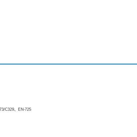
73/C329、EN-725