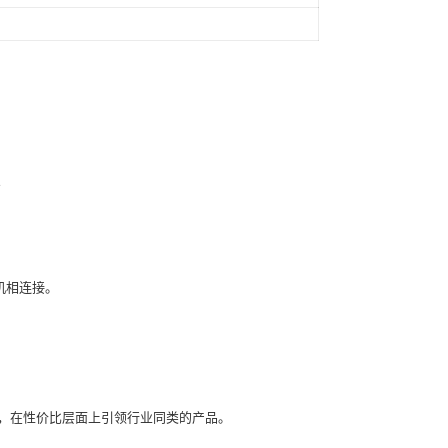
点
机相连接。
术，在性价比层面上引领行业同类的产品。