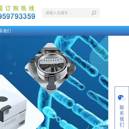
系我们
联
系
我
们