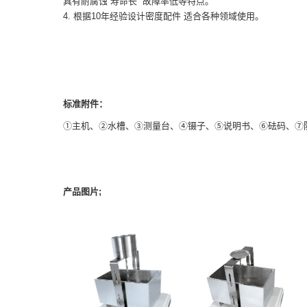
具有耐腐蚀 寿命长 故障率低等特点。
4. 根据10年经验设计密度配件 适合各种领域使用。
标准附件：
①主机、②水槽、③测量台、④镊子、⑤说明书、⑥砝码、⑦
产品图片;