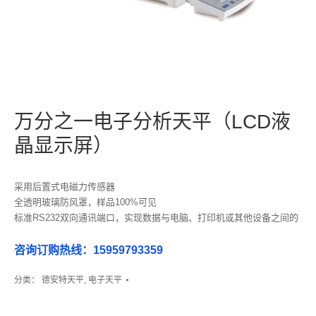
万分之一电子分析天平（LCD液
晶显示屏）
采用后置式电磁力传感器
全透明玻璃防风罩，样品100%可见
标准RS232双向通讯端口，实现数据与电脑、打印机或其他设备之间的
通讯
可拉伸式LCD显示器，避免用户在操作按键时对天平造成冲击和震动
咨询订购热线：15959793359
高精度：读数精度0.1mg
大量程：最大称量可达320g
分类：
德安特天平
,
电子天平