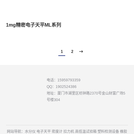
1mg精密电子天平ML系列
1
2
电话：15959793359
QQ：1902524386
地址：厦门市湖里区枋钟路2370号金山财富广场5
号楼304
网站导航：
水分仪
电子天平
密度计
拉力机
高低温试验箱
塑料检测设备
橡胶