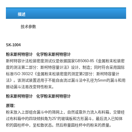
描述
技术参数
SK-1004
粉末
斯柯特容计
化学粉末
斯柯特容计
斯柯特容计法松装密度测试仪是依据国家GB5060-85《金属粉末松装密
度的测法第二部分：斯柯特容量计法》设计、制造；同时符合采用国际
标准ISO 3932/2《金属粉末松装密度的测定第2部分：斯柯特容量计
法》。该测试装置适用于不能自由流过漏斗法中孔径为5mm的漏斗和用
振动漏斗法易改变特性粉末。
粉末
斯柯特容计
化学粉末
斯柯特容计
原理：
粉末放入上部组合漏斗中的筛网上，自然或靠外力流入布料箱，交替经
过布料箱中的四块倾斜角为25°的玻璃板和方形漏斗，最后流入已知体
积的圆柱杯中，呈松散状态。然后称量圆柱杯中的粉末的质量。