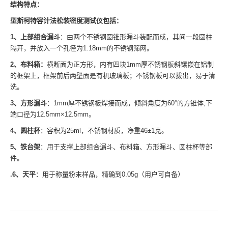
结构特点：
型斯柯特容计法松装密度测试仪包括：
1、上部组合漏斗
：由两个不锈钢圆锥形漏斗装配而成，其间一段圆柱
隔开，并放入一个孔径为1.18mm的不锈钢筛网。
2、布料箱：
横断面为正方形，内有四块1mm厚不锈钢板斜镶嵌在铝制
的框架上，框架前后两壁面是有机玻璃板；不锈钢板可以拔出，易于清
洗。
3、方形漏斗
：1mm厚不锈钢板焊接而成，倾斜角度为60°的方锥体,下
端口径为12.5mm×12.5mm。
4、圆柱杯
：容积为25ml，不锈钢材质，净重46±1克。
5、铁台架
：用于支撑上部组合漏斗、布料箱、方形漏斗、圆柱杯等部
件。
.6、天平
：用于称量粉末样品，精确到0.05g（用户可自备）