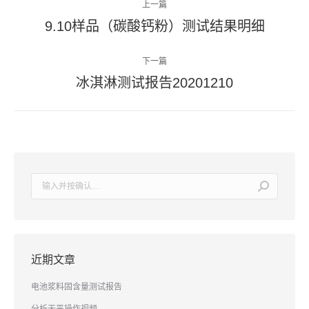
上一篇
章
9.10样品（碳酸钙粉）测试结果明细
上
导
一
篇
下一篇
航
文
冰淇淋测试报告20201210
下
章：
一
篇
文
章：
搜
索：
近期文章
电池浆料固含量测试报告