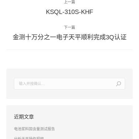
上一篇
章
KSQL-310S-KHF
上
导
一
篇
下一篇
航
文
金测十万分之一电子天平顺利完成3Q认证
下
章：
一
篇
文
章：
搜
索：
近期文章
电池浆料固含量测试报告