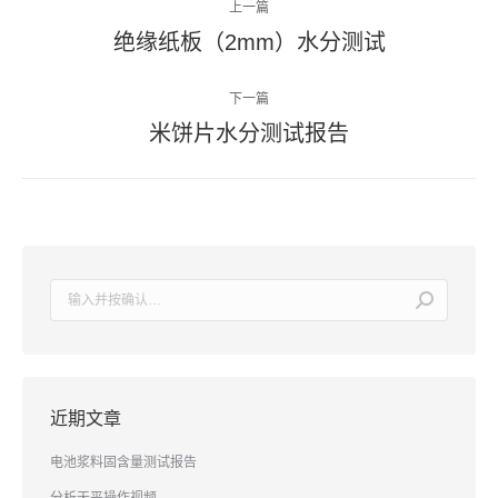
上一篇
章
绝缘纸板（2mm）水分测试
上
导
一
篇
下一篇
航
文
米饼片水分测试报告
下
章：
一
篇
文
章：
搜
索：
近期文章
电池浆料固含量测试报告