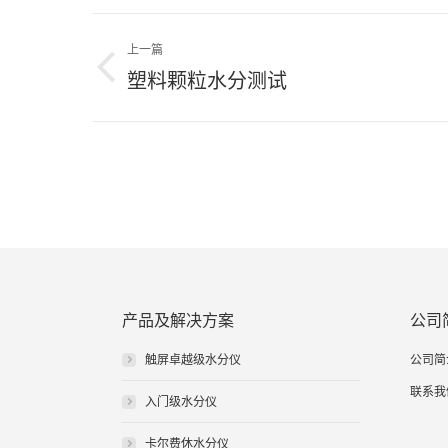
文
上一篇
章
上
塑料颗粒水分测试
导
一
篇
航
文
章：
产品及解决方案
公司
触屏卓越级水分仪
公司简
联系我
入门级水分仪
卡尔费休水分仪