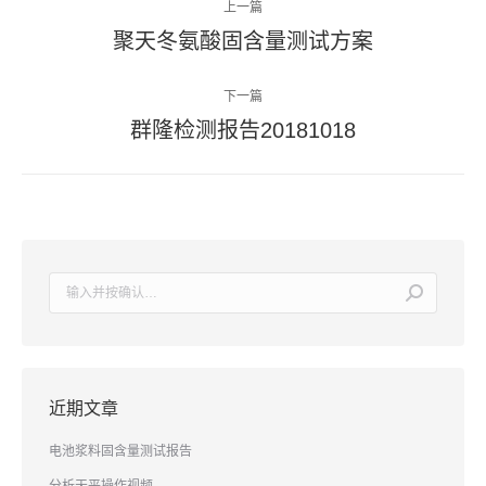
上一篇
章
聚天冬氨酸固含量测试方案
上
导
一
篇
下一篇
航
文
群隆检测报告20181018
下
章：
一
篇
文
章：
搜
索：
近期文章
电池浆料固含量测试报告