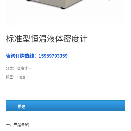
标准型恒温液体密度计
咨询订购热线：15959793359
分类：
密度计
标签：
恒温
描述
一、产品介绍