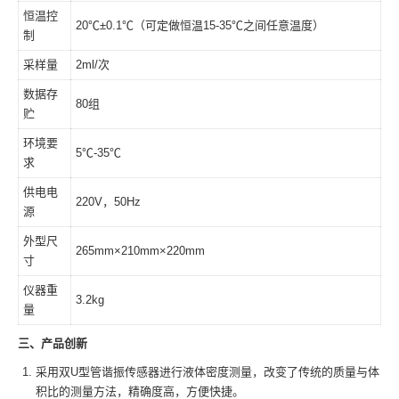
恒温控
20℃±0.1℃（可定做恒温15-35℃之间任意温度）
制
采样量
2ml/次
数据存
80组
贮
环境要
5℃-35℃
求
供电电
220V，50Hz
源
外型尺
265mm×210mm×220mm
寸
仪器重
3.2kg
量
三、
产品创新
采用双U型管谐振传感器进行液体密度测量，改变了传统的质量与体
积比的测量方法，精确度高，方便快捷。