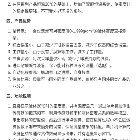
在原系列产品恒温20℃的基础上，增加了双胆恒温系统，使密度计
的稳定性更强，不再受外界环境的影响。
四、
产品优势
3
量程宽：一台仪器就可对密度段0-1.999g/cm
的液体密度直接测
量。
综合误差小：由于减少了很多误差因素，减少了仪器的综合误差。
工作量小：由于没有了换算等工作，减少了工作量。
节省资源：每次采样量仅2ml，减少了样液资源的浪费。
进口耐酸碱导液管，保证能对各种溶液的测量（选配）。
自动化程度高：蠕动泵自动进样，自身校准。
性价比高：质量可与国外同类产品媲美，价格只有国外同类产品的
八分之一。
五、功能说明
直接显示液体20℃时的密度值，并有温度显示：通过单片机检测出
传感器的振荡频率，利用传感器频率和液体密度关系的数学模型，
求出液体的密度值，然后进行浮点运算，使在运算过程中不会因运
算位数不够带来额外的误差，保证测量结果的精度。单片机计算的
密度值结果通过
六位
数码显示出来，并有温度显示窗口。