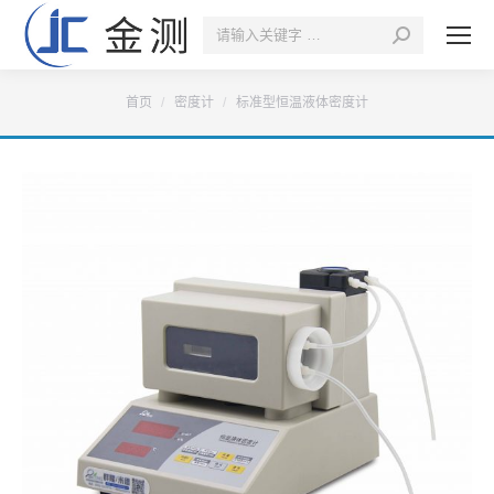
搜
索：
您的位置：
首页
密度计
标准型恒温液体密度计