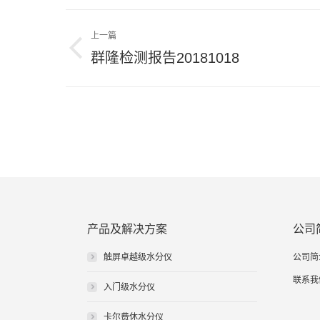
文
上一篇
章
上
群隆检测报告20181018
导
一
篇
航
文
章：
产品及解决方案
公司
触屏卓越级水分仪
公司简
联系我
入门级水分仪
卡尔费休水分仪